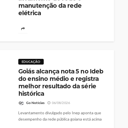
manutenção da rede
elétrica
Go Notícias
06/08/2026
Iniciativa amplia a confiabilidade da rede e reúne
mais de 60 profissionais em ação integrada para
atender o município
EDUCAÇÃO
Goiás alcança nota 5 no Ideb
do ensino médio e registra
melhor resultado da série
histórica
Go Notícias
06/08/2026
Levantamento divulgado pelo Inep aponta que
desempenho da rede pública goiana está acima
da média nacional, tanto no ensino médio como