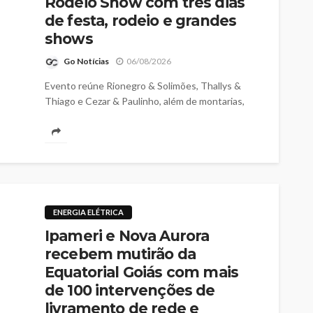
Rodeio Show com três dias
de festa, rodeio e grandes
shows
Go Notícias
06/08/2026
Evento reúne Rionegro & Solimões, Thallys &
Thiago e Cezar & Paulinho, além de montarias,
cavalgada e diversas atrações para toda a família
ENERGIA ELÉTRICA
Ipameri e Nova Aurora
recebem mutirão da
Equatorial Goiás com mais
de 100 intervenções de
livramento de rede e