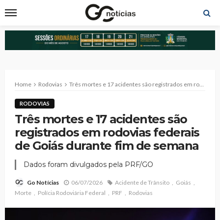
Home
Rodovias
Três mortes e 17 acidentes são registrados em rodovias federais de Goiás durante fim de semana
RODOVIAS
Três mortes e 17 acidentes são
registrados em rodovias federais
de Goiás durante fim de semana
Dados foram divulgados pela PRF/GO
06/07/2026
Acidente de Trânsito
Goiás
Go Notícias
Morte
Polícia Rodoviária Federal
PRF
Rodovias