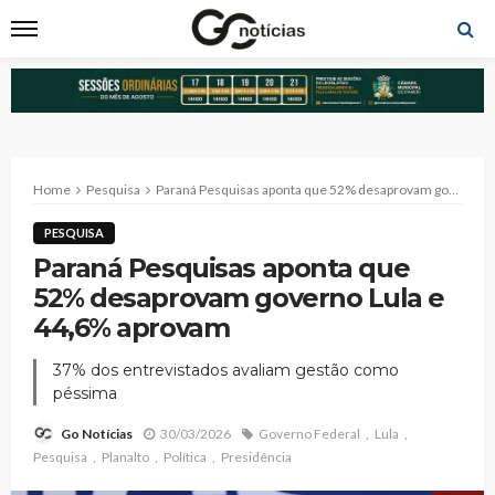
Home
Pesquisa
Paraná Pesquisas aponta que 52% desaprovam governo Lula e 44,6% aprovam
PESQUISA
Paraná Pesquisas aponta que
52% desaprovam governo Lula e
44,6% aprovam
37% dos entrevistados avaliam gestão como
péssima
30/03/2026
Governo Federal
Lula
Go Notícias
Pesquisa
Planalto
Política
Presidência