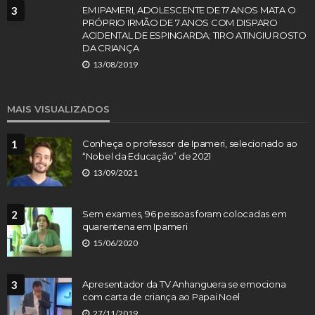
3
EM IPAMERI, ADOLESCENTE DE 17 ANOS MATA O
PRÓPRIO IRMÃO DE 7 ANOS COM DISPARO
ACIDENTAL DE ESPINGARDA; TIRO ATINGIU ROSTO
DA CRIANÇA
13/08/2019
MAIS VISUALIZADOS
1
Conheça o professor de Ipameri, selecionado ao
“Nobel da Educação” de 2021
13/09/2021
2
Sem exames, 96 pessoas foram colocadas em
quarentena em Ipameri
15/06/2020
3
Apresentador da TV Anhanguera se emociona
com carta de criança ao Papai Noel
27/11/2019