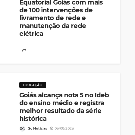
Equatorial Goiás com mais
de 100 intervenções de
livramento de rede e
manutenção da rede
elétrica
Go Notícias
06/08/2026
Iniciativa amplia a confiabilidade da rede e reúne
mais de 60 profissionais em ação integrada para
atender o município
EDUCAÇÃO
Goiás alcança nota 5 no Ideb
do ensino médio e registra
melhor resultado da série
histórica
Go Notícias
06/08/2026