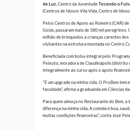
de Luz
, Centro da Juventude
Tecendo o Fut
(Centros de Idosos Vila Vida, Centro de Idosos
Pelos Centros de Apoio ao Romeiro (CAR) de T
Goiás, passaram mais de 580 mil peregrinos. 
milhão de brinquedos a crianças carentes dos
visitantes na estrutura montada no Centro C
Beneficiada com bolsa integral pelo Programa 
Peixoto, moradora de Claudinápolis (distrito 
integralmente ao curso após o apoio financei
“É um upgrade na minha vida. O ProBem tem m
faculdade”, afirma a graduanda em Ciências 
Para quem almoça no Restaurante do Bem, a in
diferença na minha vida. A comida é boa, saud
muitas condições financeiras”, conta José Pe