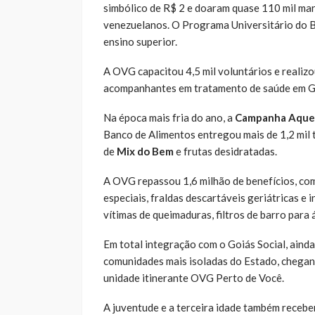
simbólico de R$ 2 e doaram quase 110 mil mar
venezuelanos. O Programa Universitário do B
ensino superior.
A OVG capacitou 4,5 mil voluntários e realizo
acompanhantes em tratamento de saúde em Goi
Na época mais fria do ano, a
Campanha Aque
Banco de Alimentos entregou mais de 1,2 mil 
de
Mix do Bem
e frutas desidratadas.
A OVG repassou 1,6 milhão de benefícios, com
especiais, fraldas descartáveis geriátricas e
vítimas de queimaduras, filtros de barro para 
Em total integração com o Goiás Social, ainda
comunidades mais isoladas do Estado, chegan
unidade itinerante OVG Perto de Você.
A juventude e a terceira idade também receb