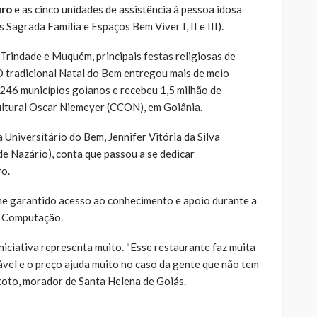
uro
e as cinco unidades de assistência à pessoa idosa
 Sagrada Família e Espaços Bem Viver I, II e III).
rindade e Muquém, principais festas religiosas de
O tradicional Natal do Bem entregou mais de meio
 246 municípios goianos e recebeu 1,5 milhão de
ultural Oscar Niemeyer (CCON), em Goiânia.
Universitário do Bem, Jennifer Vitória da Silva
de Nazário), conta que passou a se dedicar
ro.
e garantido acesso ao conhecimento e apoio durante a
da Computação.
iciativa representa muito. “Esse restaurante faz muita
ável e o preço ajuda muito no caso da gente que não tem
ixoto, morador de Santa Helena de Goiás.