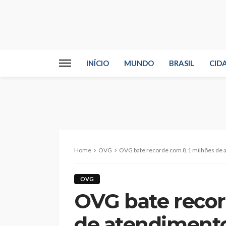
INÍCIO
MUNDO
BRASIL
CID
Home
OVG
OVG bate recorde com 8,1 milhões de 
OVG
OVG bate recor
de atendimento