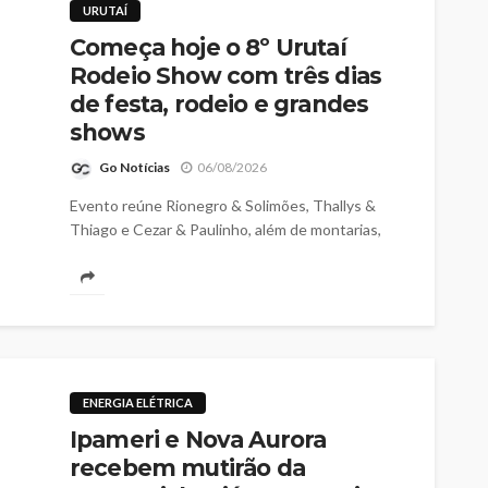
URUTAÍ
Começa hoje o 8º Urutaí
Rodeio Show com três dias
de festa, rodeio e grandes
shows
Go Notícias
06/08/2026
Evento reúne Rionegro & Solimões, Thallys &
Thiago e Cezar & Paulinho, além de montarias,
cavalgada e diversas atrações para toda a família
ENERGIA ELÉTRICA
Ipameri e Nova Aurora
recebem mutirão da