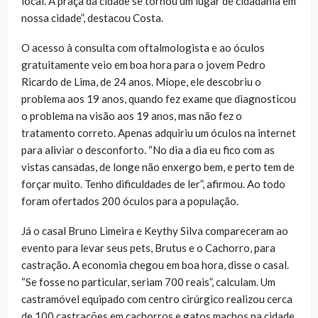
local. A praça da cidade se tornou um lugar de cidadania em
nossa cidade”, destacou Costa.
O acesso à consulta com oftalmologista e ao óculos
gratuitamente veio em boa hora para o jovem Pedro
Ricardo de Lima, de 24 anos. Míope, ele descobriu o
problema aos 19 anos, quando fez exame que diagnosticou
o problema na visão aos 19 anos, mas não fez o
tratamento correto. Apenas adquiriu um óculos na internet
para aliviar o desconforto. “No dia a dia eu fico com as
vistas cansadas, de longe não enxergo bem, e perto tem de
forçar muito. Tenho dificuldades de ler”, afirmou. Ao todo
foram ofertados 200 óculos para a população.
Já o casal Bruno Limeira e Keythy Silva compareceram ao
evento para levar seus pets, Brutus e o Cachorro, para
castração. A economia chegou em boa hora, disse o casal.
“Se fosse no particular, seriam 700 reais”, calculam. Um
castramóvel equipado com centro cirúrgico realizou cerca
de 100 castrações em cachorros e gatos machos na cidade.