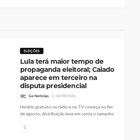
ELEIÇÕES
Lula terá maior tempo de
propaganda eleitoral; Caiado
aparece em terceiro na
disputa presidencial
Go Notícias
06/08/2026
Horário gratuito no rádio e na TV começa no fim
de agosto; distribuição leva em conta o tamanho
das bancadas dos partidos e federações na
Câmara dos Deputados