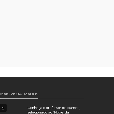
MAIS VISUALIZADOS
1
Conheça o professor de Ipameri,
selecionado ao “Nobel da