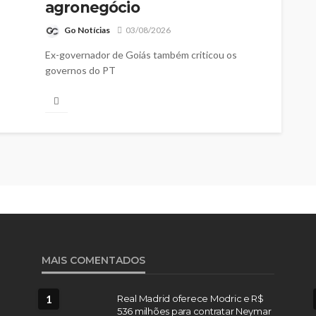
agronegócio
Go Notícias
03/08/2026
Ex-governador de Goiás também criticou os
governos do PT
MAIS COMENTADOS
1
Real Madrid oferece Modric e R$
536 milhões para contratar Neymar