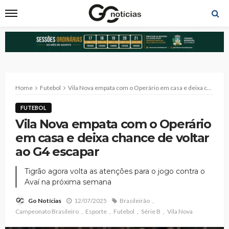
Home
Futebol
Vila Nova empata com o Operário em casa e deixa chance de voltar ao G4 escapar
FUTEBOL
Vila Nova empata com o Operário
em casa e deixa chance de voltar
ao G4 escapar
Tigrão agora volta as atenções para o jogo contra o
Avaí na próxima semana
12/07/2025
Brasileirão
Go Notícias
Campeonato Brasileiro
Esporte
Futebol
Série B
Vila Nova