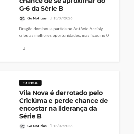
chance de se aproximar do
G-6 da Série B
Go Notícias
18/07/2026
Dragão dominou a partida no Antônio Accioly,
criou as melhores oportunidades, mas ficou no 0
a 0 pela 18ª rodada do Campeonato Brasileiro
FUTEBOL
Vila Nova é derrotado pelo
Criciúma e perde chance de
encostar na liderança da
Série B
Go Notícias
18/07/2026