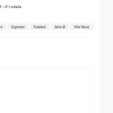
B – 6ª rodada
ro
Esportes
Futebol
Série B
Vila Nova