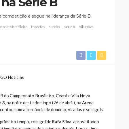
 na Série B
a competição e segue na liderança da Série B
eonato Brasileiro
Esportes
Futebol
Série B
Vila Nova
B do Campeonato Brasileiro, Ceará e Vila Nova
a 3
, na noite deste domingo (26 de abril), na Arena
 contou com alternância de domínio, viradas e seis gols.
 primeiro tempo, com gol de
Rafa Silva
, aproveitando
oi imediata: apenas dois minutos depois,
Lucas Lima