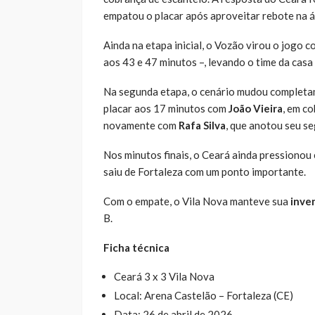
empatou o placar após aproveitar rebote na á
Ainda na etapa inicial, o Vozão virou o jogo c
aos 43 e 47 minutos –, levando o time da casa
Na segunda etapa, o cenário mudou completam
placar aos 17 minutos com
João Vieira
, em c
novamente com
Rafa Silva
, que anotou seu se
Nos minutos finais, o Ceará ainda pressionou 
saiu de Fortaleza com um ponto importante.
Com o empate, o Vila Nova manteve sua
inve
B.
Ficha técnica
Ceará 3 x 3 Vila Nova
Local: Arena Castelão – Fortaleza (CE)
Data: 26 de abril de 2026