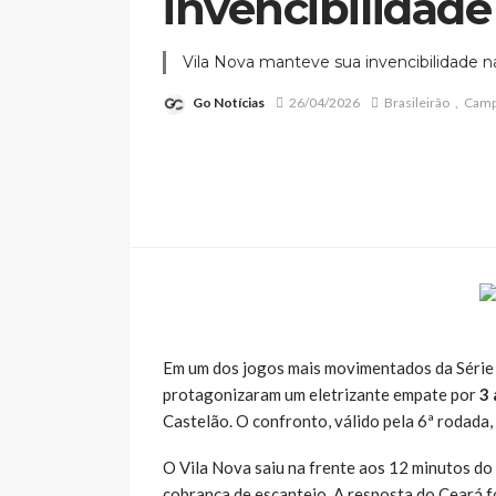
invencibilidade
Vila Nova manteve sua invencibilidade n
Go Notícias
26/04/2026
Brasileirão
Camp
Em um dos jogos mais movimentados da Série 
protagonizaram um eletrizante empate por
3 
Castelão. O confronto, válido pela 6ª rodada,
O Vila Nova saiu na frente aos 12 minutos do
cobrança de escanteio. A resposta do Ceará f