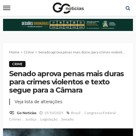
Home
Crime
Senado aprova penas mais duras para crimes violentos e texto segue para a Câmara
CRIME
Senado aprova penas mais duras
para crimes violentos e texto
segue para a Câmara
Veja lista de alterações
15/10/2025
Brasil
Congresso Federal
Go Notícias
Crimes
Justiça
Legislação
Senado