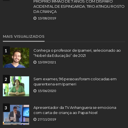
PRÓPRIO IRMÃO DE 7 ANOS COM DISPARO
ACIDENTAL DE ESPINGARDA; TIRO ATINGIU ROSTO
DA CRIANÇA
13/08/2019
MAIS VISUALIZADOS
1
Conheça o professor de Ipameri, selecionado ao
“Nobel da Educação” de 2021
13/09/2021
2
Sem exames, 96 pessoas foram colocadas em
quarentena em Ipameri
15/06/2020
3
Apresentador da TV Anhanguera se emociona
com carta de criança ao Papai Noel
27/11/2019