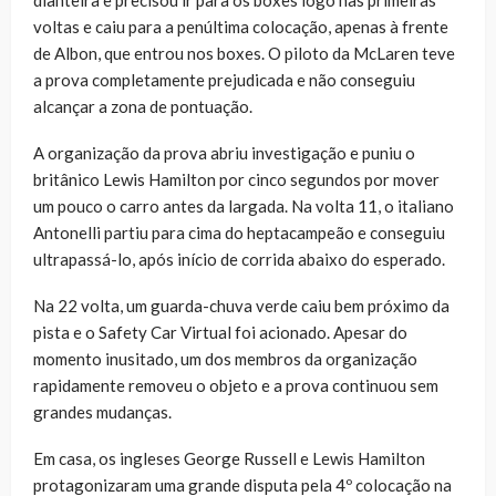
dianteira e precisou ir para os boxes logo nas primeiras
voltas e caiu para a penúltima colocação, apenas à frente
de Albon, que entrou nos boxes. O piloto da McLaren teve
a prova completamente prejudicada e não conseguiu
alcançar a zona de pontuação.
A organização da prova abriu investigação e puniu o
britânico Lewis Hamilton por cinco segundos por mover
um pouco o carro antes da largada. Na volta 11, o italiano
Antonelli partiu para cima do heptacampeão e conseguiu
ultrapassá-lo, após início de corrida abaixo do esperado.
Na 22 volta, um guarda-chuva verde caiu bem próximo da
pista e o Safety Car Virtual foi acionado. Apesar do
momento inusitado, um dos membros da organização
rapidamente removeu o objeto e a prova continuou sem
grandes mudanças.
Em casa, os ingleses George Russell e Lewis Hamilton
protagonizaram uma grande disputa pela 4º colocação na