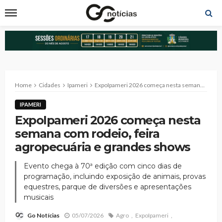
Home
Cidades
Ipameri
ExpoIpameri 2026 começa nesta semana com rodeio, feira agropecuária e grandes shows
IPAMERI
ExpoIpameri 2026 começa nesta
semana com rodeio, feira
agropecuária e grandes shows
Evento chega à 70ª edição com cinco dias de
programação, incluindo exposição de animais, provas
equestres, parque de diversões e apresentações
musicais
05/07/2026
Agro
ExpoIpameri
Go Notícias