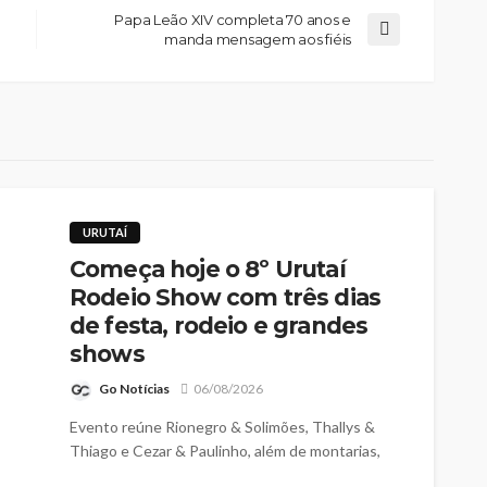
Papa Leão XIV completa 70 anos e
manda mensagem aos fiéis
URUTAÍ
Começa hoje o 8º Urutaí
Rodeio Show com três dias
de festa, rodeio e grandes
shows
Go Notícias
06/08/2026
Evento reúne Rionegro & Solimões, Thallys &
Thiago e Cezar & Paulinho, além de montarias,
cavalgada e diversas atrações para toda a família