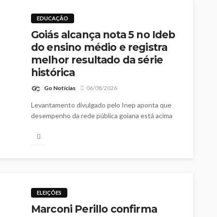
EDUCAÇÃO
Goiás alcança nota 5 no Ideb
do ensino médio e registra
melhor resultado da série
histórica
Go Notícias
06/08/2026
Levantamento divulgado pelo Inep aponta que
desempenho da rede pública goiana está acima
da média nacional, tanto no ensino médio como
nos anos finais do ensino fundamental
ELEIÇÕES
Marconi Perillo confirma