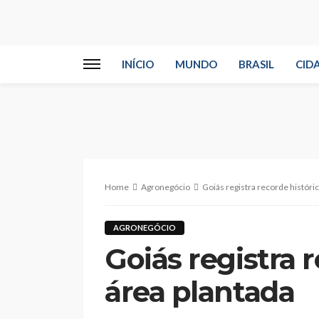
INÍCIO
MUNDO
BRASIL
CID
Home
Agronegócio
Goiás registra recorde históri
AGRONEGÓCIO
Goiás registra 
área plantada