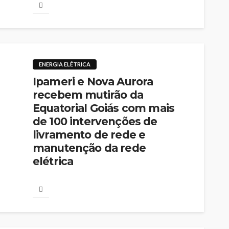
ENERGIA ELÉTRICA
Ipameri e Nova Aurora
recebem mutirão da
Equatorial Goiás com mais
de 100 intervenções de
livramento de rede e
manutenção da rede
elétrica
Go Notícias
06/08/2026
Iniciativa amplia a confiabilidade da rede e reúne
mais de 60 profissionais em ação integrada para
atender o município