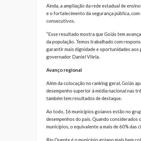
Ainda, a ampliação da rede estadual de ensino
e o fortalecimento da segurança pública, com
consecutivos.
“Esse resultado mostra que Goiás tem avança
da população. Temos trabalhado com responsa
garantir mais dignidade e oportunidades aos 
governador Daniel Vilela.
Avanço regional
Além da colocação no ranking geral, Goiás ap
desempenho superior à média nacional nas trê
também tem resultados de destaque.
Ao todo, 16 municípios goianos estão no grup
desempenhos do país. Quando considerados o
municípios, o equivalente a mais de 60% das c
Rio Quente é o município goiano mais bem col