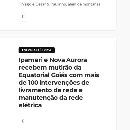
Thiago e Cezar & Paulinho, além de montarias,
cavalgada e diversas atrações para toda a família
ENERGIA ELÉTRICA
Ipameri e Nova Aurora
recebem mutirão da
Equatorial Goiás com mais
de 100 intervenções de
livramento de rede e
manutenção da rede
elétrica
Go Notícias
06/08/2026
Iniciativa amplia a confiabilidade da rede e reúne