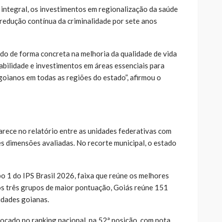
 integral, os investimentos em regionalização da saúde
 redução contínua da criminalidade por sete anos
do de forma concreta na melhoria da qualidade de vida
bilidade e investimentos em áreas essenciais para
goianos em todas as regiões do estado”, afirmou o
arece no relatório entre as unidades federativas com
s dimensões avaliadas. No recorte municipal, o estado
o 1 do IPS Brasil 2026, faixa que reúne os melhores
s três grupos de maior pontuação, Goiás reúne 151
idades goianas.
ocado no ranking nacional, na 52ª posição, com nota