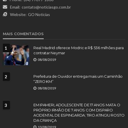
Email:
contato@noticiasgo.com.br
Website:
GO Notícias
MAIS COMENTADOS
1
Real Madrid oferece Modric e R$ 536 milhões para
contratar Neymar
08/08/2019
2
Prefeitura de Ouvidor entrega mais um Caminhão
“ZERO KM”
08/08/2019
3
EM IPAMERI, ADOLESCENTE DE 17 ANOS MATA O
PRÓPRIO IRMÃO DE 7 ANOS COM DISPARO
ACIDENTAL DE ESPINGARDA; TIRO ATINGIU ROSTO
DA CRIANÇA
13/08/2019