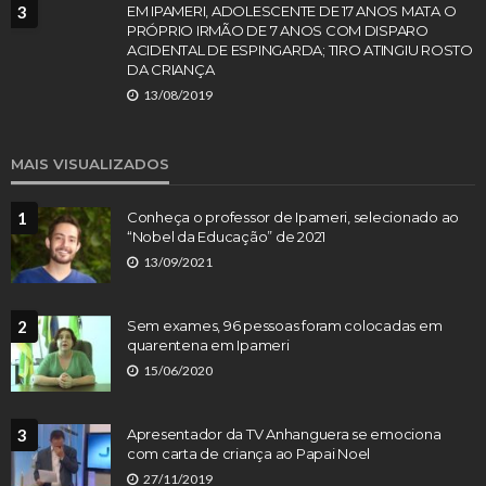
3
EM IPAMERI, ADOLESCENTE DE 17 ANOS MATA O
PRÓPRIO IRMÃO DE 7 ANOS COM DISPARO
ACIDENTAL DE ESPINGARDA; TIRO ATINGIU ROSTO
DA CRIANÇA
13/08/2019
MAIS VISUALIZADOS
1
Conheça o professor de Ipameri, selecionado ao
“Nobel da Educação” de 2021
13/09/2021
2
Sem exames, 96 pessoas foram colocadas em
quarentena em Ipameri
15/06/2020
3
Apresentador da TV Anhanguera se emociona
com carta de criança ao Papai Noel
27/11/2019