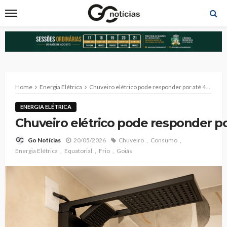
Home
Energia Elétrica
Chuveiro elétrico pode responder por até 40% da conta de luz durante dias frios e consumo exige atenção
ENERGIA ELÉTRICA
Chuveiro elétrico pode responder po
20/05/2026
Chuveiro
Consumo
Go Notícias
Energia Elétrica
Equatorial
Frio
Goiás