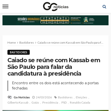
Home
Bastidores
Caiado se reúne com Kassab em São Paulo para falar da candidatura à presidência
BASTIDORES
Caiado se reúne com Kassab em
São Paulo para falar da
candidatura à presidência
Encontro entre os dois está acontecendo a portas
fechadas
24/03/2026
Bastidores
Eleições
Go Notícias
Gilberto Kassab
Goiás
Presidência
PSD
Ronaldo Caiada