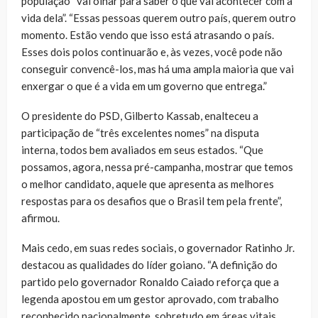
população “vai olhar para saber o que vai acontecer com a
vida dela”. “Essas pessoas querem outro país, querem outro
momento. Estão vendo que isso está atrasando o país.
Esses dois polos continuarão e, às vezes, você pode não
conseguir convencê-los, mas há uma ampla maioria que vai
enxergar o que é a vida em um governo que entrega.”
O presidente do PSD, Gilberto Kassab, enalteceu a
participação de “três excelentes nomes” na disputa
interna, todos bem avaliados em seus estados. “Que
possamos, agora, nessa pré-campanha, mostrar que temos
o melhor candidato, aquele que apresenta as melhores
respostas para os desafios que o Brasil tem pela frente”,
afirmou.
Mais cedo, em suas redes sociais, o governador Ratinho Jr.
destacou as qualidades do líder goiano. “A definição do
partido pelo governador Ronaldo Caiado reforça que a
legenda apostou em um gestor aprovado, com trabalho
reconhecido nacionalmente, sobretudo em áreas vitais