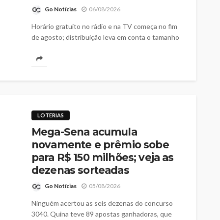
Go Notícias
06/08/2026
Horário gratuito no rádio e na TV começa no fim
de agosto; distribuição leva em conta o tamanho
das bancadas dos partidos e federações na
Câmara dos Deputados
LOTERIAS
Mega-Sena acumula
novamente e prêmio sobe
para R$ 150 milhões; veja as
dezenas sorteadas
Go Notícias
05/08/2026
Ninguém acertou as seis dezenas do concurso
3040. Quina teve 89 apostas ganhadoras, que