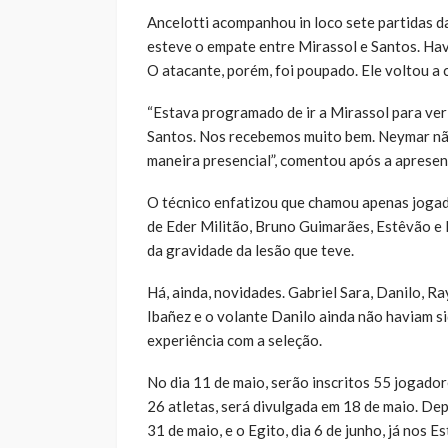
Ancelotti acompanhou in loco sete partidas da
esteve o empate entre Mirassol e Santos. Havi
O atacante, porém, foi poupado. Ele voltou a
“Estava programado de ir a Mirassol para ver
Santos. Nos recebemos muito bem. Neymar não
maneira presencial”, comentou após a aprese
O técnico enfatizou que chamou apenas jogad
de Eder Militão, Bruno Guimarães, Estêvão e 
da gravidade da lesão que teve.
Há, ainda, novidades. Gabriel Sara, Danilo, R
Ibañez e o volante Danilo ainda não haviam s
experiência com a seleção.
No dia 11 de maio, serão inscritos 55 jogador
26 atletas, será divulgada em 18 de maio. Dep
31 de maio, e o Egito, dia 6 de junho, já nos 