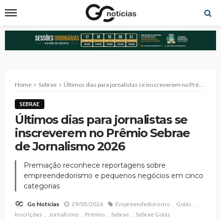
Home
Sebrae
Últimos dias para jornalistas se inscreverem no Prêmio Sebrae de Jornalismo 2026
SEBRAE
Últimos dias para jornalistas se
inscreverem no Prêmio Sebrae
de Jornalismo 2026
Premiação reconhece reportagens sobre
empreendedorismo e pequenos negócios em cinco
categorias
29/05/2026
Empreendedorismo
Goiás
Go Notícias
Inscrições
Jornalismo
Prêmio
Sebrae
Sebrae Goiás