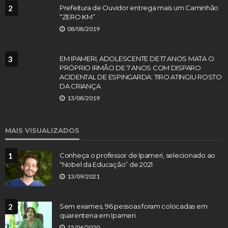
2
Prefeitura de Ouvidor entrega mais um Caminhão
“ZERO KM”
08/08/2019
3
EM IPAMERI, ADOLESCENTE DE 17 ANOS MATA O
PRÓPRIO IRMÃO DE 7 ANOS COM DISPARO
ACIDENTAL DE ESPINGARDA; TIRO ATINGIU ROSTO
DA CRIANÇA
13/08/2019
MAIS VISUALIZADOS
1
Conheça o professor de Ipameri, selecionado ao
“Nobel da Educação” de 2021
13/09/2021
2
Sem exames, 96 pessoas foram colocadas em
quarentena em Ipameri
15/06/2020