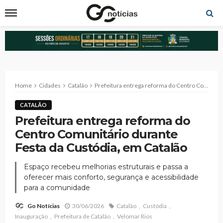
Home
Cidades
Catalão
Prefeitura entrega reforma do Centro Comunitário durante Festa da Custódia, em Catalão
CATALÃO
Prefeitura entrega reforma do
Centro Comunitário durante
Festa da Custódia, em Catalão
Espaço recebeu melhorias estruturais e passa a
oferecer mais conforto, segurança e acessibilidade
para a comunidade
30/06/2026
Catalão
Custódia
Go Notícias
Inauguração
Prefeitura de Catalão
Velomar Rios