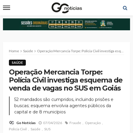
Home
Saúde
Operação Mercancia Torpe: Polícia Civil investiga esquema de venda de vagas no SUS em Goiás
SAÚDE
Operação Mercancia Torpe:
Polícia Civil investiga esquema de
venda de vagas no SUS em Goiás
52 mandados são cumpridos, incluindo prisões e
buscas; esquema envolvia agentes públicos da
capital e de 8 municípios
07/04/2026
Fraude
Operação
Go Notícias
Polícia Civil
Saúde
SUS