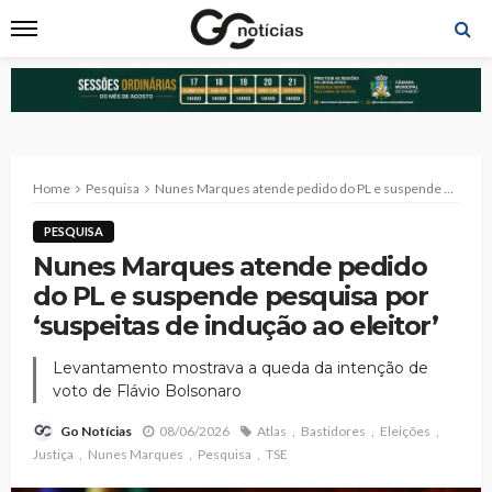
Home
Pesquisa
Nunes Marques atende pedido do PL e suspende pesquisa por ‘suspeitas de indução ao eleitor’
PESQUISA
Nunes Marques atende pedido
do PL e suspende pesquisa por
‘suspeitas de indução ao eleitor’
Levantamento mostrava a queda da intenção de
voto de Flávio Bolsonaro
08/06/2026
Atlas
Bastidores
Eleições
Go Notícias
Justiça
Nunes Marques
Pesquisa
TSE