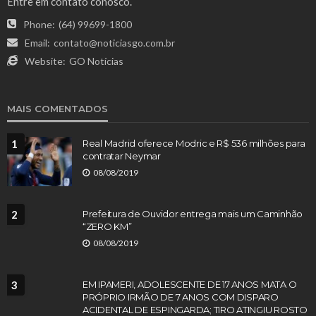
Entre em contato conosco.
Phone:
(64) 99699-1800
Email:
contato@noticiasgo.com.br
Website:
GO Notícias
MAIS COMENTADOS
1
Real Madrid oferece Modric e R$ 536 milhões para
contratar Neymar
08/08/2019
2
Prefeitura de Ouvidor entrega mais um Caminhão
“ZERO KM”
08/08/2019
3
EM IPAMERI, ADOLESCENTE DE 17 ANOS MATA O
PRÓPRIO IRMÃO DE 7 ANOS COM DISPARO
ACIDENTAL DE ESPINGARDA; TIRO ATINGIU ROSTO