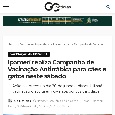
Home
Vacinação Antirrábica
Ipameri realiza Campanha de Vacinação Antirrábica para cães e gatos neste sábado
VACINAÇÃO ANTIRRÁBICA
Ipameri realiza Campanha de
Vacinação Antirrábica para cães e
gatos neste sábado
Ação acontece no dia 20 de junho e disponibilizará
vacinação gratuita em diversos pontos da cidade
19/06/2026
Cães e Gatos
Goiás
Ipameri
Go Notícias
Pets
Saúde Animal
Vacinação Antirrábica