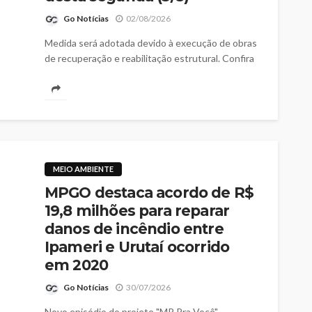
Go Notícias
02/08/2026
Medida será adotada devido à execução de obras
de recuperação e reabilitação estrutural. Confira
rotas alternativas
MEIO AMBIENTE
MPGO destaca acordo de R$
19,8 milhões para reparar
danos de incêndio entre
Ipameri e Urutaí ocorrido
em 2020
Go Notícias
30/07/2026
Novo episódio do projeto "MP Pra Você"