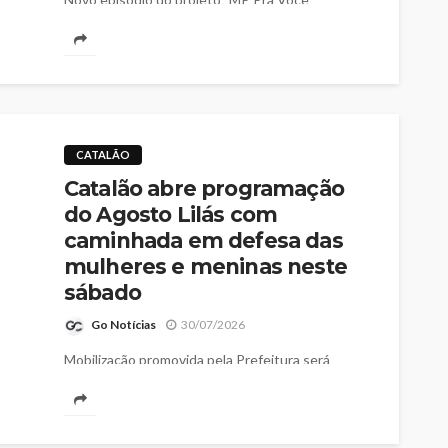
relembra incêndio de 2020 e mostra como
acordo extrajudicial viabilizou compensação
ambiental e ações de prevenção
CATALÃO
Catalão abre programação
do Agosto Lilás com
caminhada em defesa das
mulheres e meninas neste
sábado
Go Notícias
30/07/2026
Mobilização promovida pela Prefeitura será
realizada neste sábado (1º), com concentração na
Praça do Marca Tempo