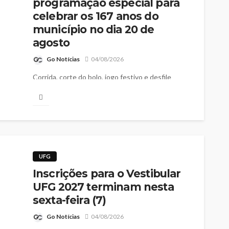
programação especial para
celebrar os 167 anos do
município no dia 20 de
agosto
Go Notícias
04/08/2026
Corrida, corte do bolo, jogo festivo e desfile
marcam as comemorações; desfile será realizado
às 16h para ampliar a participação das famílias
UFG
Inscrições para o Vestibular
UFG 2027 terminam nesta
sexta-feira (7)
Go Notícias
04/08/2026