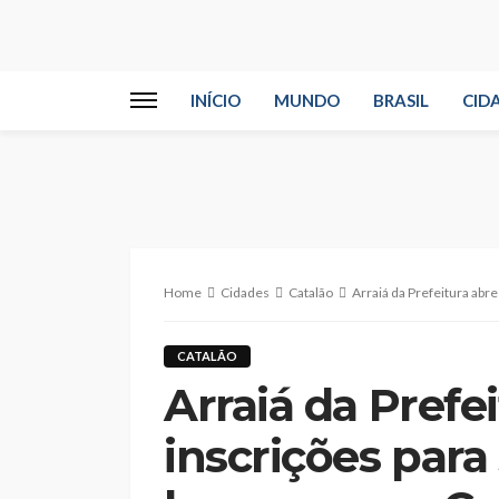
INÍCIO
MUNDO
BRASIL
CID
Home
Cidades
Catalão
Arraiá da Prefeitura abr
CATALÃO
Arraiá da Prefe
inscrições para