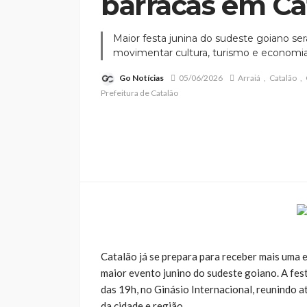
barracas em Ca
Maior festa junina do sudeste goiano ser
movimentar cultura, turismo e economia
Go Notícias
05/06/2026
Arraiá
Catalão
Prefeitura de Catalão
Catalão já se prepara para receber mais uma e
maior evento junino do sudeste goiano. A festa
das 19h, no Ginásio Internacional, reunindo a
da cidade e região.