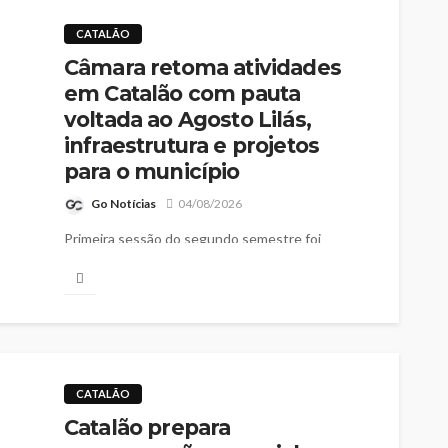
CATALÃO
Câmara retoma atividades
em Catalão com pauta
voltada ao Agosto Lilás,
infraestrutura e projetos
para o município
Go Notícias
04/08/2026
Primeira sessão do segundo semestre foi
marcada por ações de conscientização,
apresentação de requerimentos e votação de
propostas de interesse da população
CATALÃO
Catalão prepara