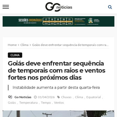
Home
Clima
Goiás deve enfrentar sequência de temporais com raios e ventos fortes nos próximos dias
CLIMA
Goiás deve enfrentar sequência
de temporais com raios e ventos
fortes nos próximos dias
Instabilidade aumenta a partir desta quarta-feira
01/04/2026
Chuvas
Clima
Equatorial
Go Notícias
Goiás
Temperatura
Tempo
Ventos