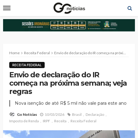
Home
Receita Federal
Envio de declaração do IR começa na próxima semana; veja regras
RECEITA FEDERAL
Envio de declaração do IR
começa na próxima semana; veja
regras
Nova isenção de até R$ 5 mil não vale para este ano
10/03/2026
Brasil
Declaração
Go Notícias
Imposto de Renda
IRPF
Receita
Receita Federal