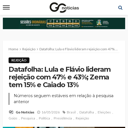
Home
Rejeição
Datafolha: Lula e Flávio lideram rejeição com 47% e 43%; Zema tem 15% e Caiado 13%
REJEIÇÃO
Datafolha: Lula e Flávio lideram
rejeição com 47% e 43%; Zema
tem 15% e Caiado 13%
Números seguem estáveis em relação à pesquisa
anterior
16/05/2026
Brasil
Datafolha
Eleições
Go Notícias
Goiás
Pesquisa
Política
Presidência
Rejeição