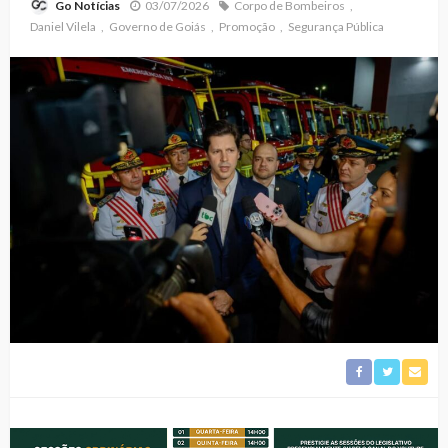
03/07/2026
Corpo de Bombeiros
Go Notícias
Daniel Vilela
Governo de Goiás
Promoção
Segurança Pública