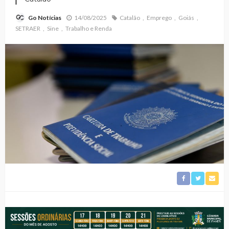
14/08/2025
Catalão
Emprego
Goiás
Go Notícias
SETRAER
Sine
Trabalho e Renda