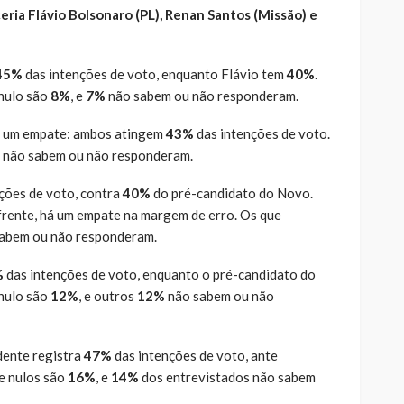
eria Flávio Bolsonaro (PL), Renan Santos (Missão) e
45%
das intenções de voto, enquanto Flávio tem
40%
.
nulo são
8%
, e
7%
não sabem ou não responderam.
á um empate: ambos atingem
43%
das intenções de voto.
não sabem ou não responderam.
ções de voto, contra
40%
do pré-candidato do Novo.
frente, há um empate na margem de erro. Os que
abem ou não responderam.
%
das intenções de voto, enquanto o pré-candidato do
 nulo são
12%
, e outros
12%
não sabem ou não
idente registra
47%
das intenções de voto, ante
e nulos são
16%
, e
14%
dos entrevistados não sabem