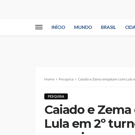
INÍCIO
MUNDO
BRASIL
CID
Home
Pesquisa
Caiado e Zema empatam com Lula em 
PESQUISA
Caiado e Zem
Lula em 2º turno