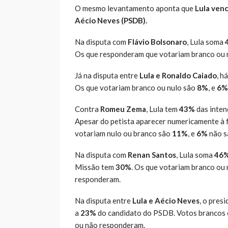
O mesmo levantamento aponta que
Lula venc
Aécio Neves (PSDB).
Na disputa com
Flávio Bolsonaro
, Lula soma
Os que responderam que votariam branco ou 
Já na disputa entre
Lula e Ronaldo Caiado
, h
Os que votariam branco ou nulo são
8%
, e
6%
Contra
Romeu Zema
, Lula tem
43%
das inten
Apesar do petista aparecer numericamente à 
votariam nulo ou branco são
11%
, e
6%
não s
Na disputa com
Renan Santos
, Lula soma
46
Missão tem
30%
. Os que votariam branco ou
responderam.
Na disputa entre
Lula e Aécio Neves
, o pres
a
23%
do candidato do PSDB. Votos brancos 
ou não responderam.