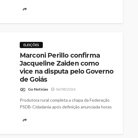
das bancadas dos partidos e federações na
Câmara dos Deputados
ELEIÇÕES
Marconi Perillo confirma
Jacqueline Zaiden como
vice na disputa pelo Governo
de Goiás
Go Notícias
06/08/2026
Produtora rural completa a chapa da Federação
PSDB-Cidadania após definição anunciada horas
depois da convenção estadual