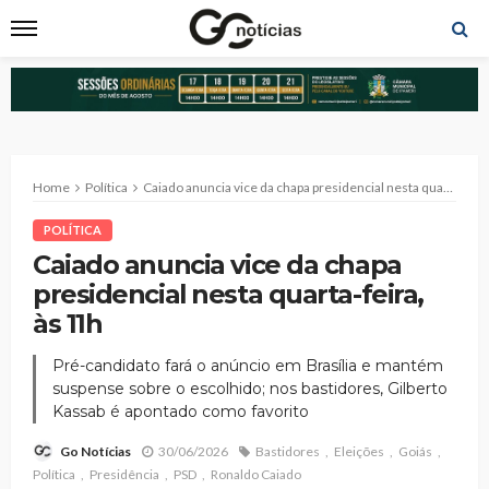
Home
Política
Caiado anuncia vice da chapa presidencial nesta quarta-feira, às 11h
POLÍTICA
Caiado anuncia vice da chapa
presidencial nesta quarta-feira,
às 11h
Pré-candidato fará o anúncio em Brasília e mantém
suspense sobre o escolhido; nos bastidores, Gilberto
Kassab é apontado como favorito
30/06/2026
Bastidores
Eleições
Goiás
Go Notícias
Política
Presidência
PSD
Ronaldo Caiado