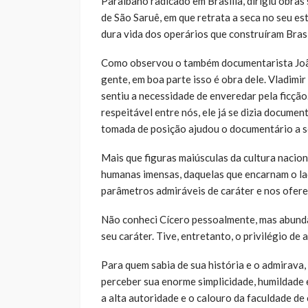
Paraibano radicado em Brasília, dirigiu obra
de São Saruê, em que retrata a seca no seu es
dura vida dos operários que construíram Brasí
Como observou o também documentarista João 
gente, em boa parte isso é obra dele. Vladimi
sentiu a necessidade de enveredar pela ficçã
respeitável entre nós, ele já se dizia docume
tomada de posição ajudou o documentário a se
Mais que figuras maiúsculas da cultura nacion
humanas imensas, daquelas que encarnam o la
parâmetros admiráveis de caráter e nos ofer
Não conheci Cícero pessoalmente, mas abunda
seu caráter. Tive, entretanto, o privilégio d
Para quem sabia de sua história e o admirava
perceber sua enorme simplicidade, humildade
a alta autoridade e o calouro da faculdade de