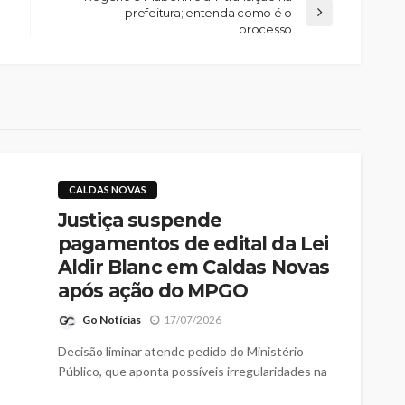
prefeitura; entenda como é o
processo
CALDAS NOVAS
Justiça suspende
pagamentos de edital da Lei
Aldir Blanc em Caldas Novas
após ação do MPGO
Go Notícias
17/07/2026
Decisão liminar atende pedido do Ministério
Público, que aponta possíveis irregularidades na
avaliação de projetos culturais financiados pela