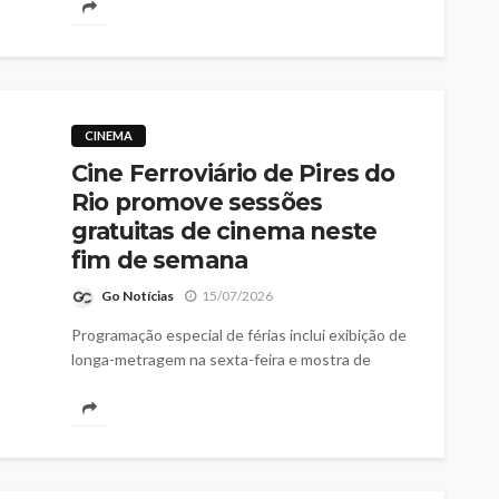
Política Nacional Aldir Blanc
CINEMA
Cine Ferroviário de Pires do
Rio promove sessões
gratuitas de cinema neste
fim de semana
Go Notícias
15/07/2026
Programação especial de férias inclui exibição de
longa-metragem na sexta-feira e mostra de
curtas de animação no sábado