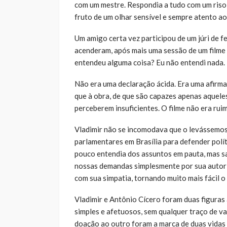
com um mestre. Respondia a tudo com um riso f
fruto de um olhar sensível e sempre atento a
Um amigo certa vez participou de um júri de fe
acenderam, após mais uma sessão de um filme 
entendeu alguma coisa? Eu não entendi nada. 
Não era uma declaração ácida. Era uma afirmaç
que à obra, de que são capazes apenas aquele
perceberem insuficientes. O filme não era ru
Vladimir não se incomodava que o levássemos 
parlamentares em Brasília para defender polí
pouco entendia dos assuntos em pauta, mas s
nossas demandas simplesmente por sua autori
com sua simpatia, tornando muito mais fácil 
Vladimir e Antônio Cícero foram duas figuras 
simples e afetuosos, sem qualquer traço de va
doação ao outro foram a marca de duas vidas 