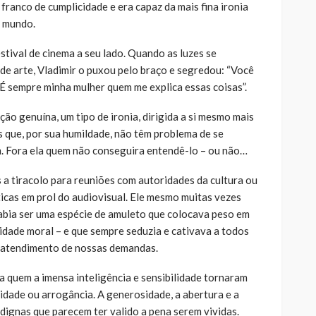
ranco de cumplicidade e era capaz da mais fina ironia
o mundo.
stival de cinema a seu lado. Quando as luzes se
de arte, Vladimir o puxou pelo braço e segredou: “Você
É sempre minha mulher quem me explica essas coisas”.
ão genuína, um tipo de ironia, dirigida a si mesmo mais
s que, por sua humildade, não têm problema de se
im. Fora ela quem não conseguira entendê-lo – ou não…
a tiracolo para reuniões com autoridades da cultura ou
ticas em prol do audiovisual. Ele mesmo muitas vezes
abia ser uma espécie de amuleto que colocava peso em
dade moral – e que sempre seduzia e cativava a todos
o atendimento de nossas demandas.
a quem a imensa inteligência e sensibilidade tornaram
idade ou arrogância. A generosidade, a abertura e a
dignas que parecem ter valido a pena serem vividas.