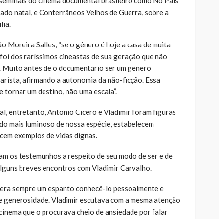
s seminais do cinema documental brasileiro como No País
tado natal, e Conterrâneos Velhos de Guerra, sobre a
lia.
Moreira Salles, “se o gênero é hoje a casa de muita
r foi dos raríssimos cineastas de sua geração que não
o. Muito antes de o documentário ser um gênero
ntarista, afirmando a autonomia da não-ficção. Essa
 tornar um destino, não uma escala”.
al, entretanto, Antônio Cícero e Vladimir foram figuras
do mais luminoso de nossa espécie, estabelecem
ecem exemplos de vidas dignas.
m os testemunhos a respeito de seu modo de ser e de
e alguns breves encontros com Vladimir Carvalho.
, era sempre um espanto conhecê-lo pessoalmente e
 e generosidade. Vladimir escutava com a mesma atenção
 cinema que o procurava cheio de ansiedade por falar