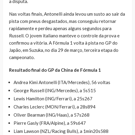
a disputa.
Nas voltas finais, Antonelli ainda levou um susto ao sair da
pista com pneus desgastados, mas conseguiu retornar
rapidamente e perdeu apenas alguns segundos para
Russell. O jovem italiano manteve o controle da prova e
confirmou a vitória. A Fórmula 1 volta à pista no GP do
Japão, em Suzuka, no dia 29 de março, terceira etapa do
campeonato.
Resultado final do GP da China de Fórmula 1
Andrea Kimi Antonelli (ITA/Mercedes), 56 voltas
George Russell (ING/Mercedes), a 5s515
Lewis Hamilton (ING/Ferrari), a 25s267
Charles Leclerc (MON/Ferrari), a 28s894
Oliver Bearman (ING/Haas), a 57s268
Pierre Gasly (FRA/Alpine), a 59s647
Liam Lawson (NZL/Racing Bulls), a 1min20s588