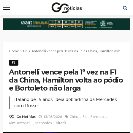
Home
F3
Antonelli vence pela 1ª vez na F1 da China, Hamilton volta ao pódio e Bortoleto não larga
F1
Antonelli vence pela 1ª vez na F1
da China, Hamilton volta ao pódio
e Bortoleto não larga
Italiano de 19 anos lidera dobradinha da Mercedes
com Russell
15/03/2026
China
F1
Fórmula 1
Go Notícias
Kimi Antonelli
Mercedes
Vitória