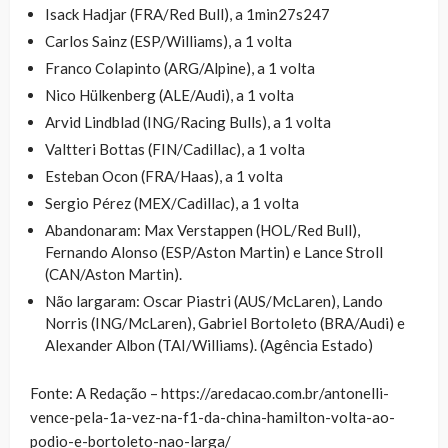
Isack Hadjar (FRA/Red Bull), a 1min27s247
Carlos Sainz (ESP/Williams), a 1 volta
Franco Colapinto (ARG/Alpine), a 1 volta
Nico Hülkenberg (ALE/Audi), a 1 volta
Arvid Lindblad (ING/Racing Bulls), a 1 volta
Valtteri Bottas (FIN/Cadillac), a 1 volta
Esteban Ocon (FRA/Haas), a 1 volta
Sergio Pérez (MEX/Cadillac), a 1 volta
Abandonaram: Max Verstappen (HOL/Red Bull),
Fernando Alonso (ESP/Aston Martin) e Lance Stroll
(CAN/Aston Martin).
Não largaram: Oscar Piastri (AUS/McLaren), Lando
Norris (ING/McLaren), Gabriel Bortoleto (BRA/Audi) e
Alexander Albon (TAI/Williams). (Agência Estado)
Fonte: A Redação – https://aredacao.com.br/antonelli-
vence-pela-1a-vez-na-f1-da-china-hamilton-volta-ao-
podio-e-bortoleto-nao-larga/