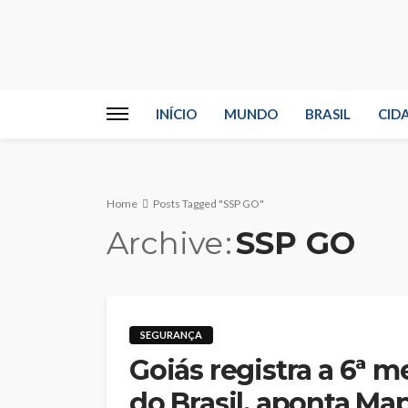
INÍCIO
MUNDO
BRASIL
CID
Home
Posts Tagged "SSP GO"
Archive
SSP GO
SEGURANÇA
Goiás registra a 6ª 
do Brasil, aponta Ma