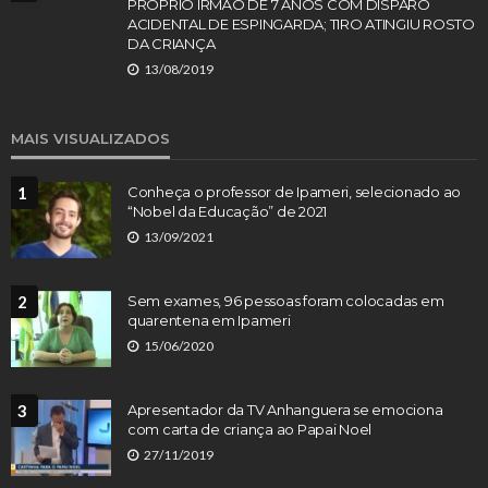
PRÓPRIO IRMÃO DE 7 ANOS COM DISPARO
ACIDENTAL DE ESPINGARDA; TIRO ATINGIU ROSTO
DA CRIANÇA
13/08/2019
MAIS VISUALIZADOS
1
Conheça o professor de Ipameri, selecionado ao
“Nobel da Educação” de 2021
13/09/2021
2
Sem exames, 96 pessoas foram colocadas em
quarentena em Ipameri
15/06/2020
3
Apresentador da TV Anhanguera se emociona
com carta de criança ao Papai Noel
27/11/2019