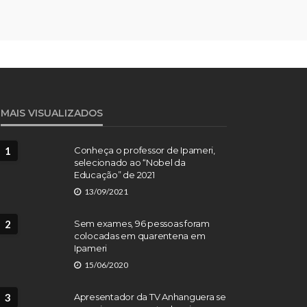
MAIS VISUALIZADOS
1
Conheça o professor de Ipameri,
selecionado ao “Nobel da
Educação” de 2021
13/09/2021
2
Sem exames, 96 pessoas foram
colocadas em quarentena em
Ipameri
15/06/2020
3
Apresentador da TV Anhanguera se