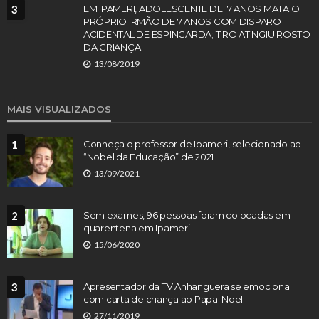
3
EM IPAMERI, ADOLESCENTE DE 17 ANOS MATA O
PRÓPRIO IRMÃO DE 7 ANOS COM DISPARO
ACIDENTAL DE ESPINGARDA; TIRO ATINGIU ROSTO
DA CRIANÇA
13/08/2019
MAIS VISUALIZADOS
1
Conheça o professor de Ipameri, selecionado ao
“Nobel da Educação” de 2021
13/09/2021
2
Sem exames, 96 pessoas foram colocadas em
quarentena em Ipameri
15/06/2020
3
Apresentador da TV Anhanguera se emociona
com carta de criança ao Papai Noel
27/11/2019