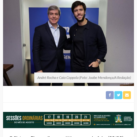
André Rocha e Caio Coppola (Foto: Joabe Mendonça/A Redação)