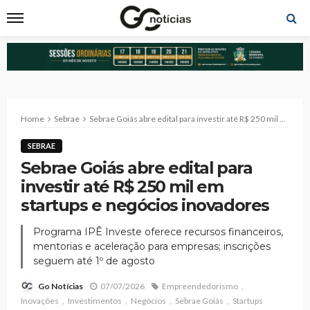
Home
Sebrae
Sebrae Goiás abre edital para investir até R$ 250 mil em startups e negócios inovadores
SEBRAE
Sebrae Goiás abre edital para
investir até R$ 250 mil em
startups e negócios inovadores
Programa IPÊ Investe oferece recursos financeiros,
mentorias e aceleração para empresas; inscrições
seguem até 1º de agosto
07/07/2026
Empreendedorismo
Go Notícias
Inovações
Investimentos
Negócios
Sebrae Goiás
Startups