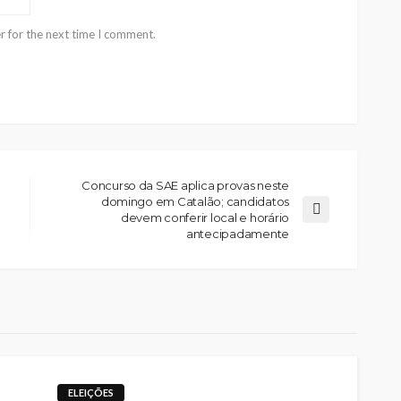
r for the next time I comment.
Concurso da SAE aplica provas neste
domingo em Catalão; candidatos
devem conferir local e horário
antecipadamente
ELEIÇÕES