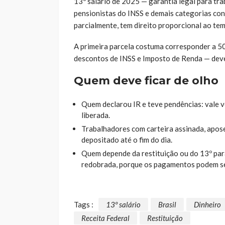
13º salário de 2025 — garantia legal para tr
pensionistas do INSS e demais categorias co
parcialmente, tem direito proporcional ao tem
A primeira parcela costuma corresponder a 50
descontos de INSS e Imposto de Renda — deve
Quem deve ficar de olho
Quem declarou IR e teve pendências: vale ver
liberada.
Trabalhadores com carteira assinada, apose
depositado até o fim do dia.
Quem depende da restituição ou do 13º para
redobrada, porque os pagamentos podem se
Tags :
13º salário
Brasil
Dinheiro
Receita Federal
Restituição