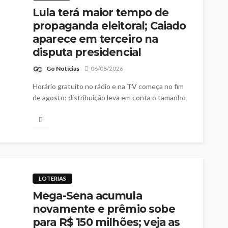
Lula terá maior tempo de
propaganda eleitoral; Caiado
aparece em terceiro na
disputa presidencial
Go Notícias
06/08/2026
Horário gratuito no rádio e na TV começa no fim
de agosto; distribuição leva em conta o tamanho
das bancadas dos partidos e federações na
Câmara dos Deputados
LOTERIAS
Mega-Sena acumula
novamente e prêmio sobe
para R$ 150 milhões; veja as