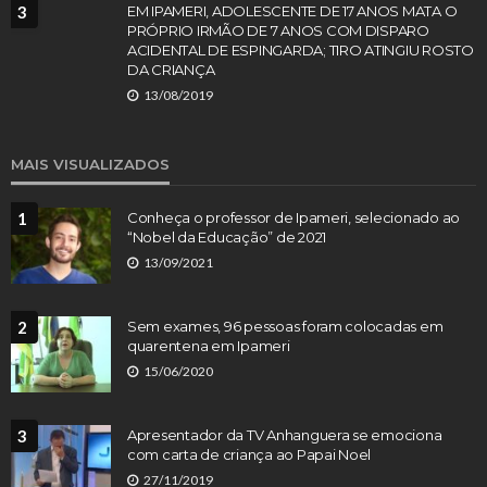
3
EM IPAMERI, ADOLESCENTE DE 17 ANOS MATA O
PRÓPRIO IRMÃO DE 7 ANOS COM DISPARO
ACIDENTAL DE ESPINGARDA; TIRO ATINGIU ROSTO
DA CRIANÇA
13/08/2019
MAIS VISUALIZADOS
1
Conheça o professor de Ipameri, selecionado ao
“Nobel da Educação” de 2021
13/09/2021
2
Sem exames, 96 pessoas foram colocadas em
quarentena em Ipameri
15/06/2020
3
Apresentador da TV Anhanguera se emociona
com carta de criança ao Papai Noel
27/11/2019