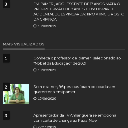
3
EM IPAMERI, ADOLESCENTE DE 17 ANOS MATA O
PRÓPRIO IRMÃO DE 7 ANOS COM DISPARO
ACIDENTAL DE ESPINGARDA; TIRO ATINGIU ROSTO
DA CRIANÇA
13/08/2019
MAIS VISUALIZADOS
1
Conheça o professor de Ipameri, selecionado ao
“Nobel da Educação” de 2021
13/09/2021
2
Sem exames, 96 pessoas foram colocadas em
quarentena em Ipameri
15/06/2020
3
Apresentador da TV Anhanguera se emociona
com carta de criança ao Papai Noel
27/11/2019