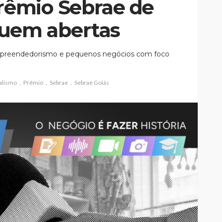
Prêmio Sebrae de
guem abertas
empreendedorismo e pequenos negócios com foco
alismo
Prêmio
Sebrae
Sebrae Goiás