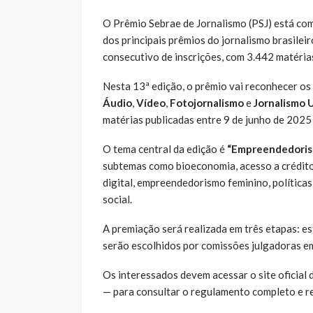
O Prêmio Sebrae de Jornalismo (PSJ) está com
dos principais prêmios do jornalismo brasileir
consecutivo de inscrições, com 3.442 matérias
Nesta 13ª edição, o prêmio vai reconhecer os
Áudio
,
Vídeo
,
Fotojornalismo
e
Jornalismo U
matérias publicadas entre 9 de junho de 2025
O tema central da edição é
“Empreendedoris
subtemas como bioeconomia, acesso a crédito
digital, empreendedorismo feminino, política
social.
A premiação será realizada em três etapas: es
serão escolhidos por comissões julgadoras em
Os interessados devem acessar o site oficial
— para consultar o regulamento completo e rea