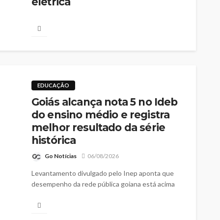
elétrica
Go Notícias
06/08/2026
Iniciativa amplia a confiabilidade da rede e reúne
mais de 60 profissionais em ação integrada para
atender o município
EDUCAÇÃO
Goiás alcança nota 5 no Ideb
do ensino médio e registra
melhor resultado da série
histórica
Go Notícias
06/08/2026
Levantamento divulgado pelo Inep aponta que
desempenho da rede pública goiana está acima
da média nacional, tanto no ensino médio como
nos anos finais do ensino fundamental