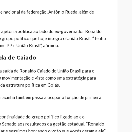
e nacional da federação, Antônio Rueda, além de
rajetória política ao lado do ex-governador Ronaldo
 grupo político que hoje integra o União Brasil. “Tenho
ne PP e União Brasil”, afirmou.
ída de Caiado
 saída de Ronaldo Caiado do União Brasil para o
 a movimentação é vista como uma estratégia para
 da estrutura política em Goiás.
Gracinha também passa a ocupar a função de primeira
continuidade do grupo político ligado ao ex-
o Senado aos resultados da gestão estadual. “Ronaldo
r e seguimos honrando o voto que vocês deram a ele”,