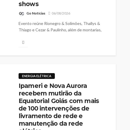
shows
Go Notícias
06/08/2026
Evento reúne Rionegro & Solimões, Thallys &
Thiago e Cezar & Paulinho, além de montarias,
cavalgada e diversas atrações para toda a família
ENERGIA ELÉTRICA
Ipameri e Nova Aurora
recebem mutirão da
Equatorial Goiás com mais
de 100 intervenções de
livramento de rede e
manutenção da rede