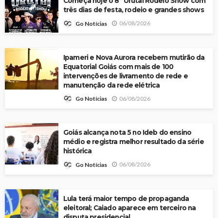
Começa hoje o 8º Urutaí Rodeio Show com
três dias de festa, rodeio e grandes shows
06/08/2026
Go Notícias
Ipameri e Nova Aurora recebem mutirão da
Equatorial Goiás com mais de 100
intervenções de livramento de rede e
manutenção da rede elétrica
06/08/2026
Go Notícias
Goiás alcança nota 5 no Ideb do ensino
médio e registra melhor resultado da série
histórica
06/08/2026
Go Notícias
Lula terá maior tempo de propaganda
eleitoral; Caiado aparece em terceiro na
disputa presidencial