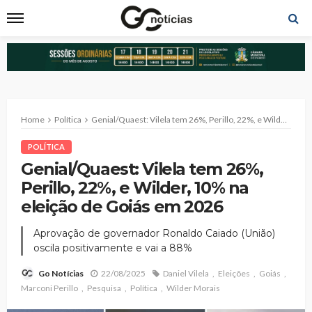
Home
Política
Genial/Quaest: Vilela tem 26%, Perillo, 22%, e Wilder, 10% na eleição de Goiás em 2026
POLÍTICA
Genial/Quaest: Vilela tem 26%,
Perillo, 22%, e Wilder, 10% na
eleição de Goiás em 2026
Aprovação de governador Ronaldo Caiado (União)
oscila positivamente e vai a 88%
22/08/2025
Daniel Vilela
Eleições
Goiás
Go Notícias
Marconi Perillo
Pesquisa
Política
Wilder Morais